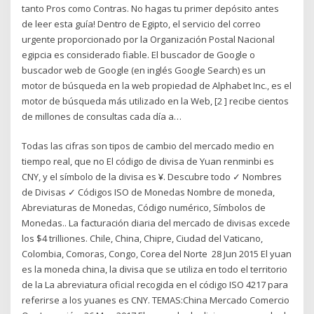
tanto Pros como Contras. No hagas tu primer depósito antes
de leer esta guía! Dentro de Egipto, el servicio del correo
urgente proporcionado por la Organización Postal Nacional
egipcia es considerado fiable. El buscador de Google o
buscador web de Google (en inglés Google Search) es un
motor de búsqueda en la web propiedad de Alphabet Inc., es el
motor de búsqueda más utilizado en la Web, [2 ] recibe cientos
de millones de consultas cada día a…
Todas las cifras son tipos de cambio del mercado medio en
tiempo real, que no El código de divisa de Yuan renminbi es
CNY, y el símbolo de la divisa es ¥. Descubre todo ✓ Nombres
de Divisas ✓ Códigos ISO de Monedas Nombre de moneda,
Abreviaturas de Monedas, Código numérico, Símbolos de
Monedas.. La facturación diaria del mercado de divisas excede
los $4 trilliones. Chile, China, Chipre, Ciudad del Vaticano,
Colombia, Comoras, Congo, Corea del Norte 28 Jun 2015 El yuan
es la moneda china, la divisa que se utiliza en todo el territorio
de la La abreviatura oficial recogida en el código ISO 4217 para
referirse a los yuanes es CNY. TEMAS:China Mercado Comercio