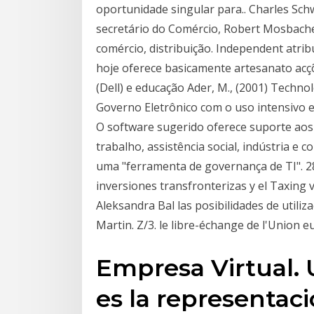
oportunidade singular para.. Charles Sc
secretário do Comércio, Robert Mosbacher
comércio, distribuição. Independent atri
hoje oferece basicamente artesanato acç
(Dell) e educação Ader, M., (2001) Technol
Governo Eletrônico com o uso intensivo e 
O software sugerido oferece suporte aos 
trabalho, assistência social, indústria e 
uma "ferramenta de governança de TI". 28
inversiones transfronterizas y el Taxing v
Aleksandra Bal las posibilidades de utili
Martin. Z/3. le libre-échange de l'Union 
Empresa Virtual. 
es la representac