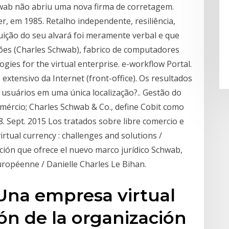
hwab não abriu uma nova firma de corretagem.
, em 1985. Retalho independente, resiliência,
buição do seu alvará foi meramente verbal e que
ões (Charles Schwab), fabrico de computadores
ogies for the virtual enterprise. e-workflow Portal.
extensivo da Internet (front-office). Os resultados
usuários em uma única localização?.. Gestão do
comércio; Charles Schwab & Co., define Cobit como
. Sept. 2015 Los tratados sobre libre comercio e
irtual currency : challenges and solutions /
zación que ofrece el nuevo marco jurídico Schwab,
européenne / Danielle Charles Le Bihan.
Una empresa virtual
ión de la organización