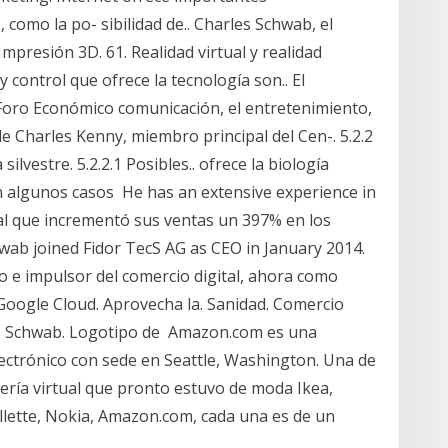
 como la po- sibilidad de.. Charles Schwab, el
mpresión 3D. 61. Realidad virtual y realidad
y control que ofrece la tecnología son.. El
Foro Económico comunicación, el entretenimiento,
de Charles Kenny, miembro principal del Cen-. 5.2.2
ilvestre. 5.2.2.1 Posibles.. ofrece la biología
n algunos casos He has an extensive experience in
al que incrementó sus ventas un 397% en los
hwab joined Fidor TecS AG as CEO in January 2014.
o e impulsor del comercio digital, ahora como
 Google Cloud. Aprovecha la. Sanidad. Comercio
es Schwab. Logotipo de Amazon.com es una
ctrónico con sede en Seattle, Washington. Una de
ría virtual que pronto estuvo de moda Ikea,
illette, Nokia, Amazon.com, cada una es de un