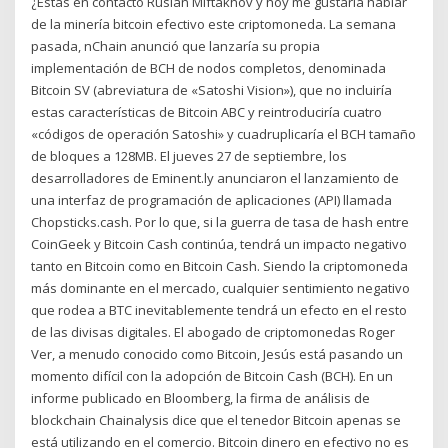
¿Estás en contacto Ruslan Miftakhov y hoy me gustaría hablar
de la minería bitcoin efectivo este criptomoneda. La semana
pasada, nChain anunció que lanzaría su propia
implementación de BCH de nodos completos, denominada
Bitcoin SV (abreviatura de «Satoshi Vision»), que no incluiría
estas características de Bitcoin ABC y reintroduciría cuatro
«códigos de operación Satoshi» y cuadruplicaría el BCH tamaño
de bloques a 128MB. El jueves 27 de septiembre, los
desarrolladores de Eminent.ly anunciaron el lanzamiento de
una interfaz de programación de aplicaciones (API) llamada
Chopsticks.cash. Por lo que, si la guerra de tasa de hash entre
CoinGeek y Bitcoin Cash continúa, tendrá un impacto negativo
tanto en Bitcoin como en Bitcoin Cash. Siendo la criptomoneda
más dominante en el mercado, cualquier sentimiento negativo
que rodea a BTC inevitablemente tendrá un efecto en el resto
de las divisas digitales. El abogado de criptomonedas Roger
Ver, a menudo conocido como Bitcoin, Jesús está pasando un
momento difícil con la adopción de Bitcoin Cash (BCH). En un
informe publicado en Bloomberg, la firma de análisis de
blockchain Chainalysis dice que el tenedor Bitcoin apenas se
está utilizando en el comercio. Bitcoin dinero en efectivo no es