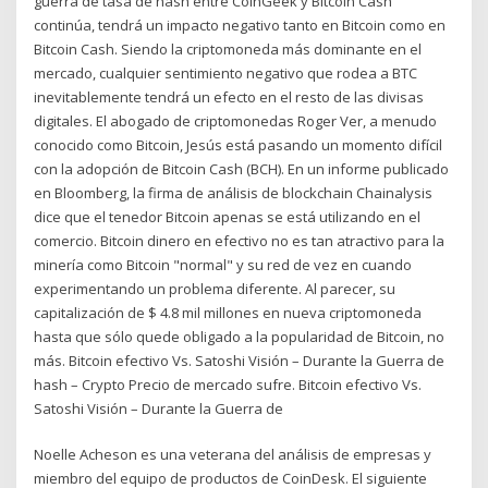
guerra de tasa de hash entre CoinGeek y Bitcoin Cash
continúa, tendrá un impacto negativo tanto en Bitcoin como en
Bitcoin Cash. Siendo la criptomoneda más dominante en el
mercado, cualquier sentimiento negativo que rodea a BTC
inevitablemente tendrá un efecto en el resto de las divisas
digitales. El abogado de criptomonedas Roger Ver, a menudo
conocido como Bitcoin, Jesús está pasando un momento difícil
con la adopción de Bitcoin Cash (BCH). En un informe publicado
en Bloomberg, la firma de análisis de blockchain Chainalysis
dice que el tenedor Bitcoin apenas se está utilizando en el
comercio. Bitcoin dinero en efectivo no es tan atractivo para la
minería como Bitcoin "normal" y su red de vez en cuando
experimentando un problema diferente. Al parecer, su
capitalización de $ 4.8 mil millones en nueva criptomoneda
hasta que sólo quede obligado a la popularidad de Bitcoin, no
más. Bitcoin efectivo Vs. Satoshi Visión – Durante la Guerra de
hash – Crypto Precio de mercado sufre. Bitcoin efectivo Vs.
Satoshi Visión – Durante la Guerra de
Noelle Acheson es una veterana del análisis de empresas y
miembro del equipo de productos de CoinDesk. El siguiente